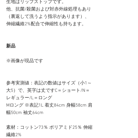
生地はリップストップです。
他、抗菌/殺菌および対赤外線処理もあり
（裏返して洗うよう指示があります）、
伸縮繊維2%配合で伸縮性も持ちます。
新品
※画像が現品です
参考実測値：表記の数値はサイズ（小1～
大5）で、英字は丈ですC＝ショート/N＝
レギュラー/L＝ロング
Mロング ※表記1L 着丈84cm 身幅58cm 肩
幅50cm 袖丈64cm
素材：コットン73％ ポリアミド25％ 伸縮
繊維2%