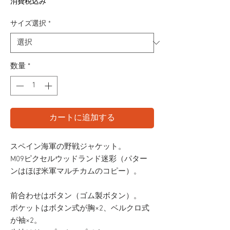
常
ー
消費税込み
価
ル
サイズ選択
*
格
価
格
数量
*
カートに追加する
スペイン海軍の野戦ジャケット。
M09ピクセルウッドランド迷彩（パター
ンはほぼ米軍マルチカムのコピー）。
前合わせはボタン（ゴム製ボタン）。
ポケットはボタン式が胸×2、ベルクロ式
が袖×2。