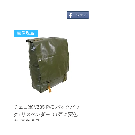
シェア
画像現品
新着
チェコ軍 VZ85 PVC バックパッ
チェコスロバキア軍 連
ク+サスペンダー OG 帯に変色
国章 ピンバッジ シルバ
有/画像現品
品デッドストック】の
価格
価格
￥2,380
￥398