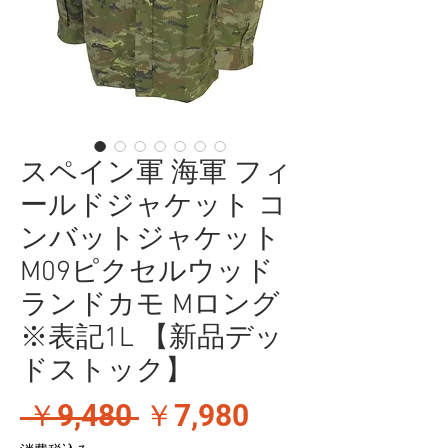
スペイン軍 海軍 フィ
ールドジャケット コ
ンバットジャケット
M09ピクセルウッド
ランドカモ Mロング
※表記1L 【新品デッ
ドストック】
通
セ
 ￥9,480 
￥7,980