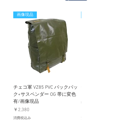
画像現品
新着
チェコ軍 VZ85 PVC バックパッ
チェコスロバキア軍 連
ク+サスペンダー OG 帯に変色
国章 ピンバッジ シルバ
有/画像現品
品デッドストック】の
価格
価格
￥2,380
￥398
消費税込み
消費税込み