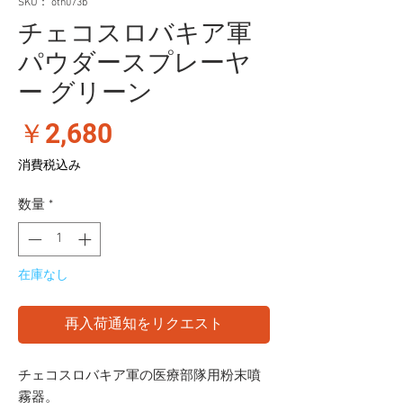
SKU： oth073b
チェコスロバキア軍
パウダースプレーヤ
ー グリーン
価
￥2,680
格
消費税込み
数量
*
在庫なし
再入荷通知をリクエスト
チェコスロバキア軍の医療部隊用粉末噴
霧器。