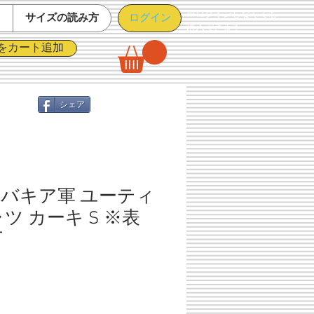
※ログインしなくても
ログイン
て
サイズの読み方
購入できます
をカート追加
シェア
バキア軍 ユーティ
ツ カーキ S ※表
下