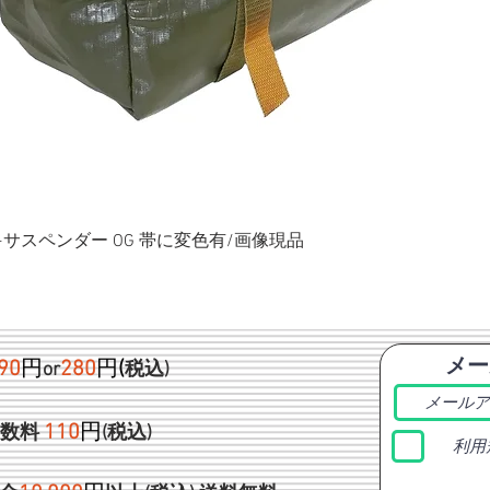
ク+サスペンダー OG 帯に変色有/画像現品
メー
90
円
280
円
(
or
税込)
1
10
円
手数料
(税込)
利用