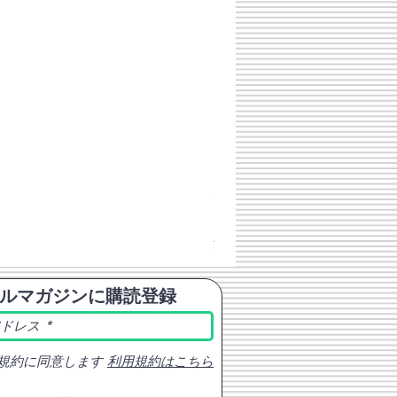
チェコスロバキア軍 連邦共
価格
￥398
消費税込み
ルマガジンに購読登録
規約に同意します
利用規約はこちら