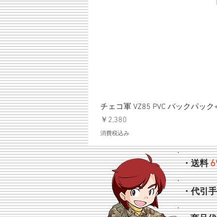
チェコ軍 VZ85 PVC バックパッ
価格
￥2,380
消費税込み
6
・送料
・代引