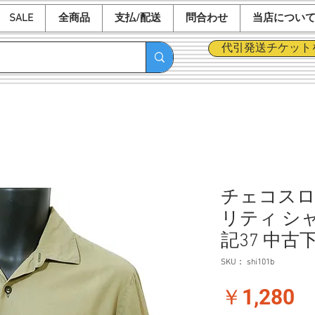
SALE
全商品
支払/配送
問合わせ
当店につい
代引発送チケット
チェコスロ
リティ シャ
記37 中古
SKU： shi101b
価
￥1,280