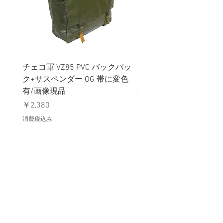
チェコ軍 VZ85 PVC バックパッ
チェコスロバキア軍 連
ク+サスペンダー OG 帯に変色
国章 ピンバッジ シルバ
有/画像現品
品デッドストック】の
価格
価格
￥2,380
￥398
消費税込み
消費税込み
メールマガジンに購読登録
利用規約に同意します
利用規約
はこちら