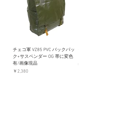
チェコ軍 VZ85 PVC バックパッ
チェコスロバキア軍 連
ク+サスペンダー OG 帯に変色
国章 ピンバッジ シルバ
有/画像現品
品デッドストック】の
価格
価格
￥2,380
￥398
消費税込み
消費税込み
メールマガジンに購読登録
利用規約に同意します
利用規約