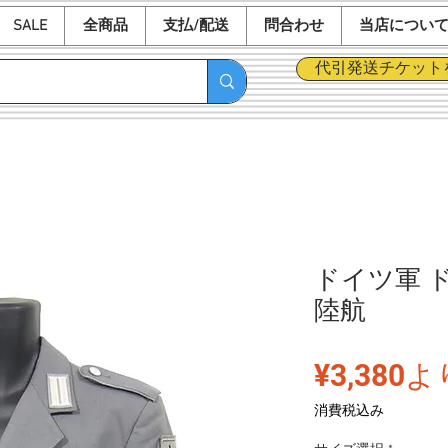
SALE
全商品
支払/配送
問合わせ
当店につい
代引発送チケット
ドイツ軍 
陸航
¥3,380
よ
消費税込み