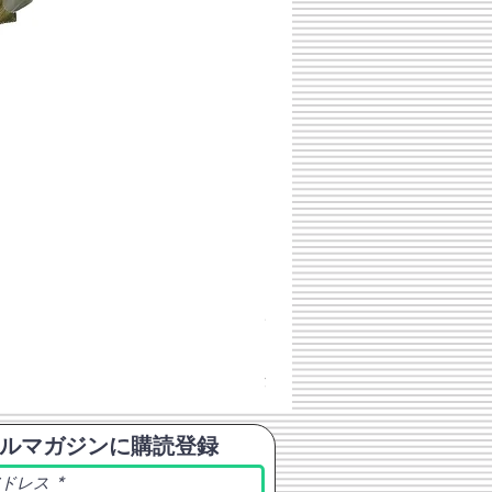
チェコスロバキア軍 連邦共
価格
￥398
消費税込み
ルマガジンに購読登録