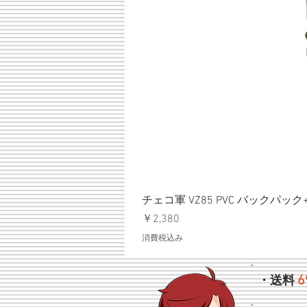
チェコ軍 VZ85 PVC バックパッ
価格
￥2,380
消費税込み
6
・送料