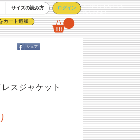
※ログインしなくても
ログイン
て
サイズの読み方
購入できます
をカート追加
シェア
ドレスジャケット
セ
り
ー