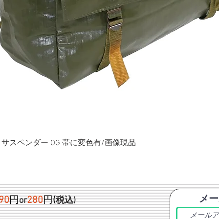
ク+サスペンダー OG 帯に変色有/画像現品
メー
90
円
280
円
(
or
税込)