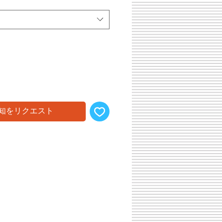
ル
価
格
知をリクエスト