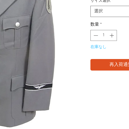
サイズ選択
*
選択
数量
*
在庫なし
再入荷通