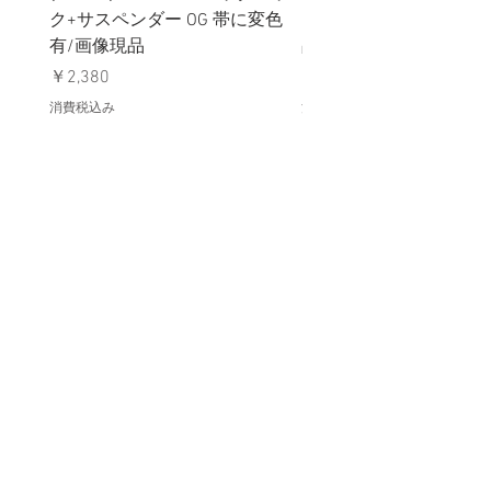
ク+サスペンダー OG 帯に変色
国章 ピンバッジ シルバ
有/画像現品
品デッドストック】の
価格
価格
￥2,380
￥398
消費税込み
消費税込み
メールマガジンに購読登録
利用規約に同意します
利用規約
はこちら
送信する