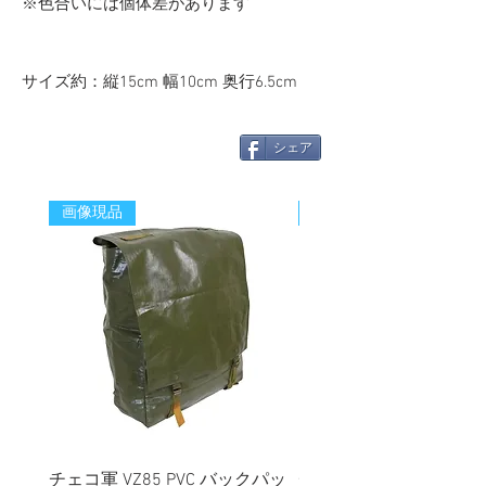
※色合いには個体差があります
サイズ約：縦15cm 幅10cm 奥行6.5cm
シェア
画像現品
新着
チェコ軍 VZ85 PVC バックパッ
チェコスロバキア軍 連