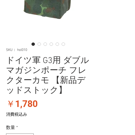
SKU： hol010
ドイツ軍 G3用 ダブル
マガジンポーチ フレ
クターカモ 【新品デ
ッドストック】
価
￥1,780
格
消費税込み
数量
*