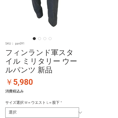
SKU： pan091
フィンランド軍スタ
イル ミリタリー ウー
ルパンツ 新品
価
￥5,980
格
消費税込み
サイズ選択 W＝ウエスト L＝股下
*