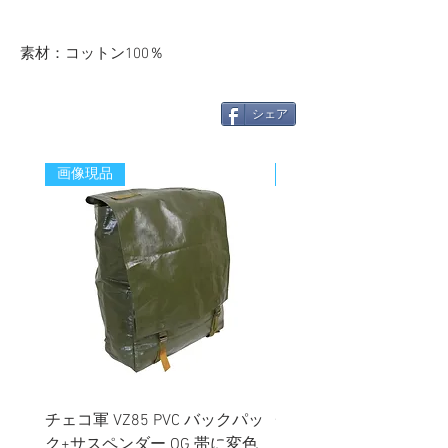
素材：コットン100％
シェア
画像現品
新着
チェコ軍 VZ85 PVC バックパッ
チェコスロバキア軍 連
ク+サスペンダー OG 帯に変色
国章 ピンバッジ シルバ