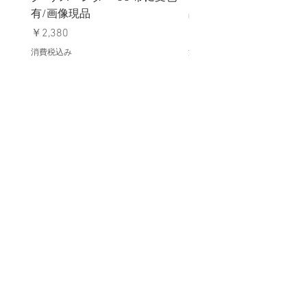
有/画像現品
品デッドストック】の
価格
価格
￥2,380
￥398
消費税込み
消費税込み
メールマガジンに購読登録
利用規約に同意します
利用規約
はこちら
送信する