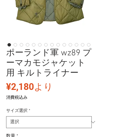
ポーランド軍 wz89 プ
ーマカモジャケット
用 キルトライナー
セ
¥2,180
より
ー
消費税込み
ル
サイズ選択
*
価
格
数量
*