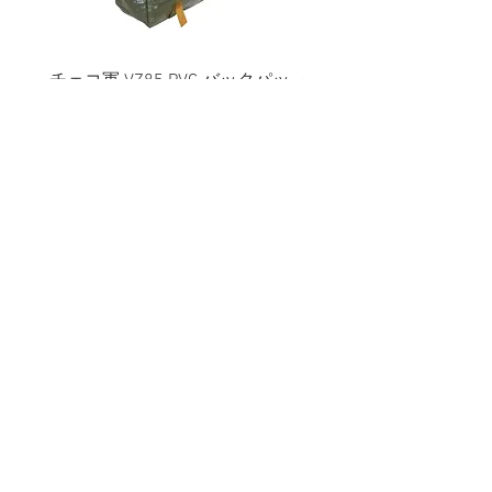
チェコ軍 VZ85 PVC バックパッ
チェコスロバキア軍 連
ク+サスペンダー OG ※帯に変色
国章 ピンバッジ シルバ
有
品デッドストック】の
価格
価格
￥2,380
￥398
消費税込み
消費税込み
メールマガジンに購読登録
利用規約に同意します
利用規約
はこちら