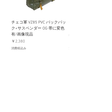
チェコ軍 VZ85 PVC バックパッ
チェコスロバキア軍 連
ク+サスペンダー OG 帯に変色
国章 ピンバッジ シルバ
有/画像現品
品デッドストック】の
価格
価格
￥2,380
￥398
消費税込み
消費税込み
メールマガジンに購読登録
利用規約に同意します
利用規約
はこちら