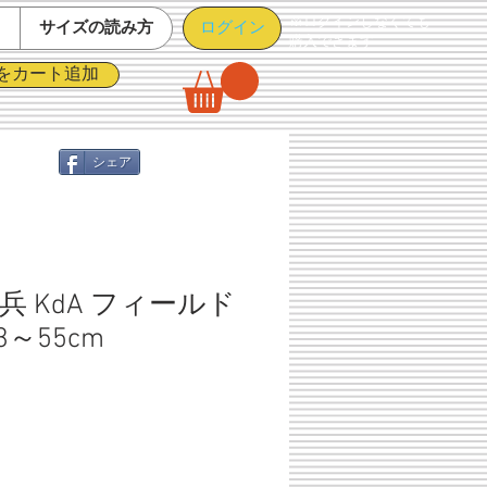
※ログインしなくても
ログイン
て
サイズの読み方
購入できます
をカート追加
シェア
 KdA フィールド
3～55cm