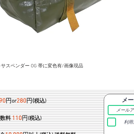
ク+サスペンダー OG 帯に変色有/画像現品
メー
90
円
280
円
(
or
税込)
1
10
円
手数料
(税込)
利用