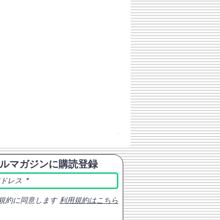
チェコスロバキア軍 連邦共
価格
￥398
消費税込み
ルマガジンに購読登録
規約に同意します
利用規約はこちら