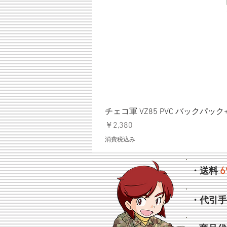
チェコ軍 VZ85 PVC バックパッ
価格
￥2,380
消費税込み
6
・送料
・代引