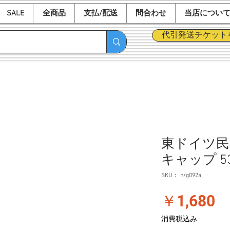
SALE
全商品
支払/配送
問合わせ
当店につい
代引発送チケット
東ドイツ民兵
キャップ 5
SKU： h/g092a
価
￥1,680
格
消費税込み