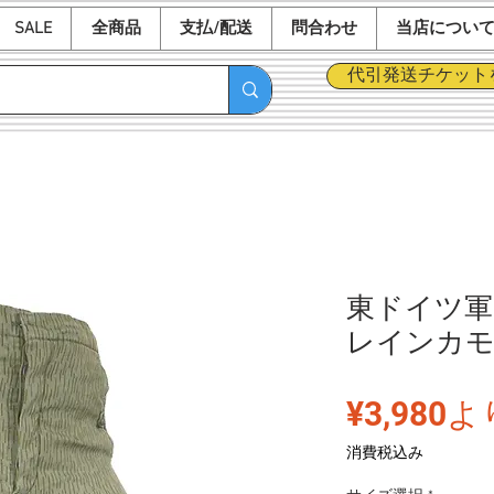
SALE
全商品
支払/配送
問合わせ
当店につい
代引発送チケット
東ドイツ軍
レインカ
¥3,980
よ
消費税込み