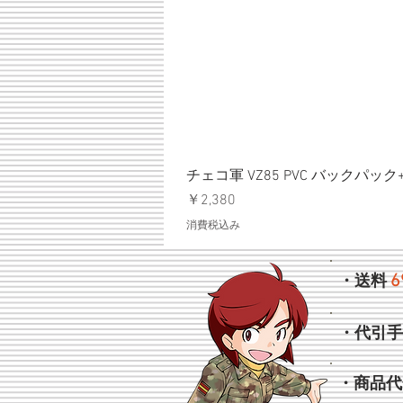
チェコ軍 VZ85 PVC バックパッ
価格
￥2,380
消費税込み
6
・送料
・代引
・商品代