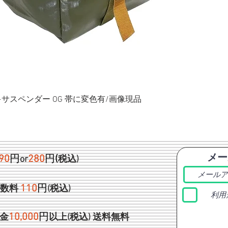
ク+サスペンダー OG 帯に変色有/画像現品
メー
90
円
280
円
(
or
税込)
1
10
円
手数料
(税込)
利用
1
0,000
円
金
以上(税込)
送料無料