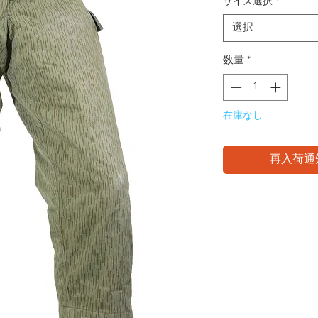
サイズ選択
*
選択
数量
*
在庫なし
再入荷通