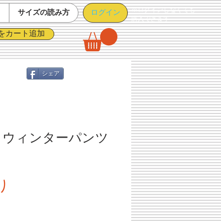
※ログインしなくても
ログイン
て
サイズの読み方
購入できます
をカート追加
シェア
 ウィンターパンツ
モ
セ
り
ー