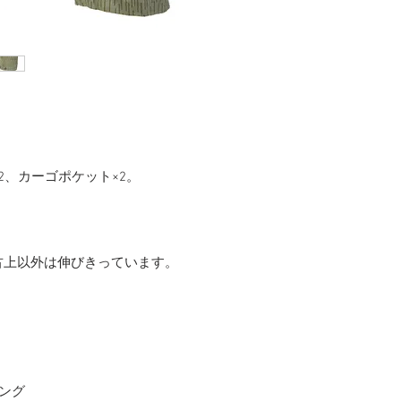
2、カーゴポケット×2。
。
古上以外は伸びきっています。
ロング