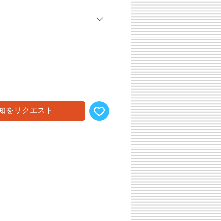
ル
価
格
知をリクエスト