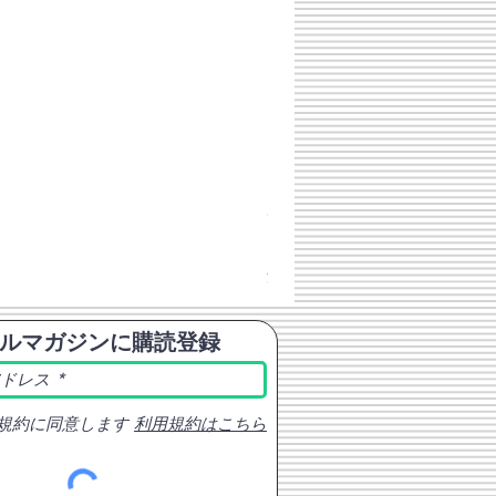
チェコスロバキア軍 連邦共
価格
￥398
消費税込み
ルマガジンに購読登録
規約に同意します
利用規約はこちら