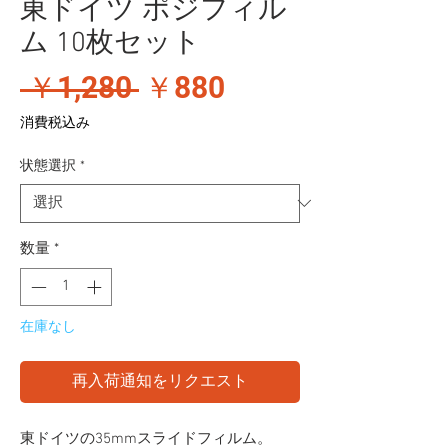
東ドイツ ポジフィル
ム 10枚セット
通
セ
 ￥1,280 
￥880
常
ー
消費税込み
価
ル
状態選択
*
格
価
格
数量
*
在庫なし
再入荷通知をリクエスト
東ドイツの35mmスライドフィルム。