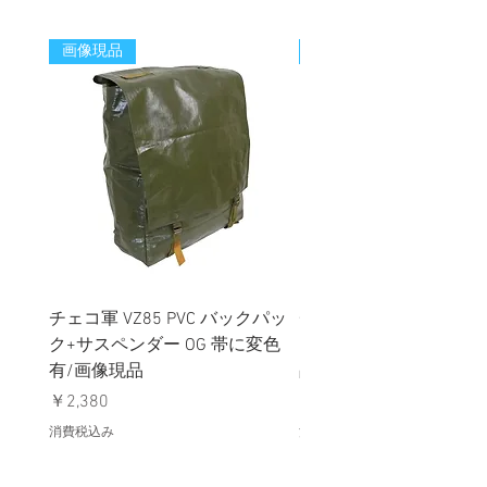
画像現品
新着
チェコ軍 VZ85 PVC バックパッ
チェコスロバキア軍 連
ク+サスペンダー OG 帯に変色
国章 ピンバッジ シルバ
有/画像現品
品デッドストック】の
価格
価格
￥2,380
￥398
消費税込み
消費税込み